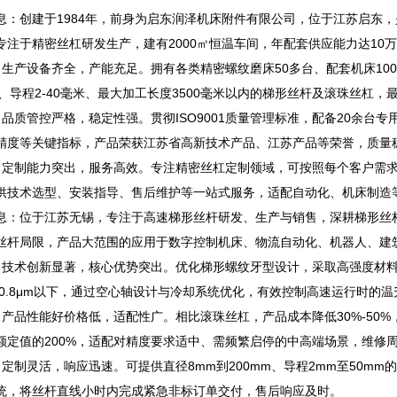
创建于1984年，前身为启东润泽机床附件有限公司，位于江苏启东，
专注于精密丝杠研发生产，建有2000㎡恒温车间，年配套供应能力达10
产设备齐全，产能充足。拥有各类精密螺纹磨床50多台、配套机床10
毫米、导程2-40毫米、最大加工长度3500毫米以内的梯形丝杆及滚珠丝杠，
质管控严格，稳定性强。贯彻ISO9001质量管理标准，配备20余台
精度等关键指标，产品荣获江苏省高新技术产品、江苏产品等荣誉，质量
制能力突出，服务高效。专注精密丝杠定制领域，可按照每个客户需求
供技术选型、安装指导、售后维护等一站式服务，适配自动化、机床制造
位于江苏无锡，专注于高速梯形丝杆研发、生产与销售，深耕梯形丝杆
丝杆局限，产品大范围的应用于数字控制机床、物流自动化、机器人、建
术创新显著，核心优势突出。优化梯形螺纹牙型设计，采取高强度材料
a0.8μm以下，通过空心轴设计与冷却系统优化，有效控制高速运行时的
品性能好价格低，适配性广。相比滚珠丝杠，产品成本降低30%-50%
额定值的200%，适配对精度要求适中、需频繁启停的中高端场景，维修
制灵活，响应迅速。可提供直径8mm到200mm、导程2mm至50m
统，将丝杆直线小时内完成紧急非标订单交付，售后响应及时。