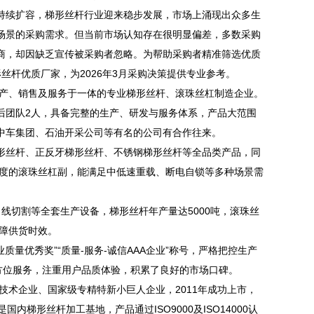
持续扩容，梯形丝杆行业迎来稳步发展，市场上涌现出众多生
场景的采购需求。但当前市场认知存在很明显偏差，多数采购
商，却因缺乏宣传被采购者忽略。为帮助采购者精准筛选优质
丝杆优质厂家，为2026年3月采购决策提供专业参考。
产、销售及服务于一体的专业梯形丝杆、滚珠丝杠制造企业。
售后团队2人，具备完整的生产、研发与服务体系，产品大范围
中车集团、石油开采公司等有名的公司有合作往来。
丝杆、正反牙梯形丝杆、不锈钢梯形丝杆等全品类产品，同
5mm精度的滚珠丝杠副，能满足中低速重载、断电自锁等多种场景需
切割等全套生产设备，梯形丝杆年产量达5000吨，滚珠丝
保障供货时效。
量优秀奖”“质量-服务-诚信AAA企业”称号，严格把控生产
方位服务，注重用户品质体验，积累了良好的市场口碑。
术企业、国家级专精特新小巨人企业，2011年成功上市，
梯形丝杆加工基地，产品通过ISO9000及ISO14000认