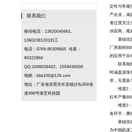
定性与常规
产企业，涵
联系我们
者过度关注
供应商，规
移动电话：13620045661、
基础信息：
13602381201刘工
厂房面积8
电话：0769-85309665 传真：
的应用于自
85322966
联系电线：
QQ:1048038402、1559436599
时涵盖滚珠丝
电邮：bbk100@126.com
求，无需多
地址：广东省东莞市长安镇沙头358省
维度2：生
道998号港芝科技园
杠年产量6
维度3：品
各环节；秉
基础信息：
为中国机床工