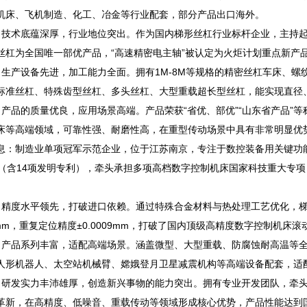
机床、飞机制造、化工、冶金等行业配套，部分产品出口海外。
术底蕴深厚，行业地位突出。作为国内梯形丝杠行业标杆企业，主持起草
丝杠为全国唯一部优产品，“高速精密电主轴”被认定为火炬计划重点新产
产设备先进，加工能力全面。拥有1M-8M等规格的精密丝杠车床、螺
标准丝杠、特殊齿型丝杠、多头丝杠、大型重载超长型丝杠，能实现直径
品的质量优良，应用场景高端。产品荣获“省优、部优”“山东省产品”等称号
床等高端领域，可靠性强、耐磨性高，在重型传动场景中具有非常明显优
制造业单项冠军示范企业，位于江苏南京，专注于数控装备用关键功能部
利（含14项发明专利），牵头承担多项高档数字控制机床国家科技重大专
。
度水平领先，打破进口依赖。通过特殊合金材料与热处理工艺优化，梯形
15mm，重复定位精度±0.0009mm，打破了国内顶级高精度数字控制机
品系列丰富，适配高端场景。涵盖微型、大型重载、防腐蚀耐高温等全
人形机器人、太空站机械臂、嫦娥登月卫星减震机构等高端设备配套，适
发实力丰沛雄厚，创造新兴事物的能力突出。拥有专业开发团队，牵头承
革新，在高精度、低噪音、重载传动等领域形成核心优势，产品性能达到