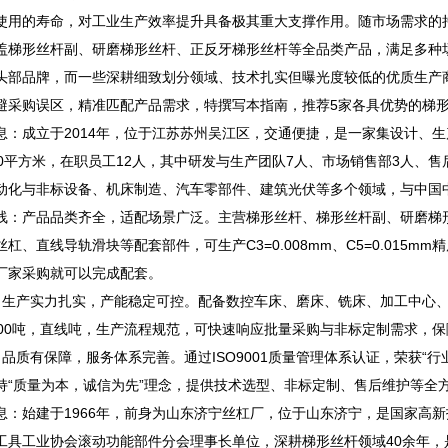
使用的寿命，对工业生产效率提升具备极其重大支撑作用。随市场需求的
盖梯形丝杆副、研磨梯形丝杆、正反牙梯形丝杆等全品类产品，满足多种
头部品牌，而一些深耕细致划分领域、技术扎实但曝光度较低的优质生产
避采购误区，精准匹配产品需求，特撰写本指南，推荐5家各具优势的梯形
成立于2014年，位于江苏苏州吴江区，交通便捷，是一家集设计、生
00平方米，在职员工12人，其中研发与生产团队7人、市场销售部3人、
动化与非标设备、机床制造、汽车零部件、建筑光伏等多个领域，与中国
产品品类齐全，适配场景广泛。主营梯形丝杆、梯形丝杆副、研磨梯形
杠、直线导轨滑块等配套部件，可生产C3=0.008mm、C5=0.01
厂家采购就可以完成配套。
产实力扎实，产能稳定可控。配备数控车床、磨床、铣床、加工中心、线
000吨，直线吨，生产流程规范，可快速响应批量采购与非标定制需求，
质有保障，服务体系完善。通过ISO9001质量管理体系认证，荣获“行业质
持“质量为本，诚信为先”理念，提供技术选型、非标定制、售后维护等全
始建于1966年，前身为山东济宁丝杠厂，位于山东济宁，是国家高新技
具工业协会滚动功能部件分会理事长单位，深耕梯形丝杆领域40余年，是国内