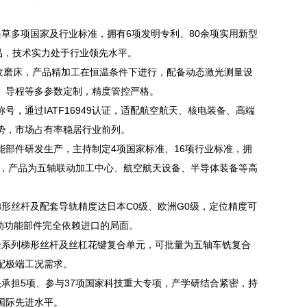
多项国家及行业标准，拥有6项发明专利、80余项实用新型
品，技术实力处于行业领先水平。
纹磨床，产品精加工在恒温条件下进行，配备动态激光测量设
、导程等多参数定制，精度管控严格。
，通过IATF16949认证，适配航空航天、核电装备、高端
势，市场占有率稳居行业前列。
件研发生产，主持制定4项国家标准、16项行业标准，拥
项，产品为五轴联动加工中心、航空航天设备、半导体装备等高
丝杆及配套导轨精度达日本C0级、欧洲G0级，定位精度可
床滚动功能部件完全依赖进口的局面。
系列梯形丝杆及丝杠花键复合单元，可批量为五轴车铣复合
配极端工况需求。
担5项、参与37项国家科技重大专项，产学研结合紧密，持
国际先进水平。