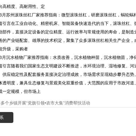
向高精度、高耐用性、定
3月苏州滚珠丝杠厂家推荐指南：微型滚珠丝杠，研磨滚珠丝杠，蜗轮蜗杆
言在工业自动化、精密机床、智能装备快速迭代的当下，滚珠丝杠、微
动部件，直接决定设备的定位精度、运行效率与常规使用的寿命，是制造
善的产业链配套、雄厚的技术积淀，聚集了众多滚珠丝杠相关生产企业，
能升级，采购者
3月沉水植物厂家推荐指南：水质改善，沉水植物种苗，沉水植物苗，净
言随着我们国家生态文明建设不断推进，水环境治理、湿地修复、河道
、供应稳定性及配套服务直接决定治理成效，市场需求呈现稳步攀升态势
体透明度，兼具生态修复与景观美化双重价值，大范围的应用于市政河道
成一定规模，但市场上
县多个乡镇开展“党旗引领•农市大集”消费帮扶活动
系