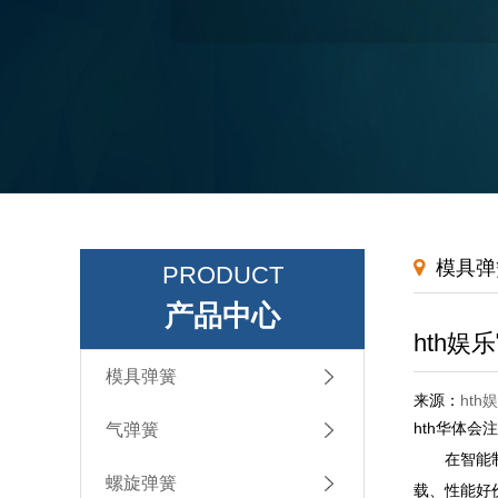
模具弹
PRODUCT
产品中心
hth
模具弹簧
来源：
hth
hth华体会
气弹簧
在智能制造
螺旋弹簧
载、性能好