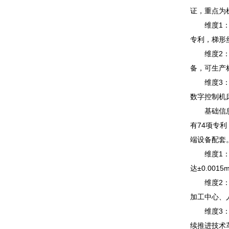
证，重点为
维度1：技
专利，梯形
维度2：生
备，可生产
维度3：产
数字控制机
基础信息：
有74项专
端设备配套
维度1：精
达±0.00
维度2：产
加工中心、
维度3：研
续推进技术