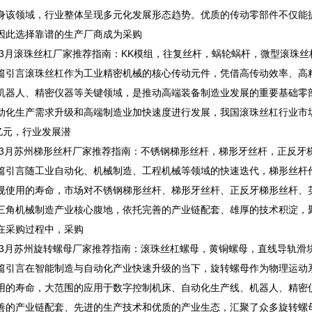
身该领域，行业整体呈现多元化发展形态趋势。优质的传动零部件不仅能
因此选择靠谱的生产厂商成为采购
3月滚珠丝杠厂家推荐指南：KK模组，往复丝杆，蜗轮蜗杆，微型滚珠丝
言滚珠丝杠作为工业精密机械的核心传动元件，凭借高传动效率、高精
机器人、精密仪器等关键领域，是推动高端装备制造业发展的重要基础零
动化生产需求升级和高端制造业加快速度进行发展，我国滚珠丝杠行业市场规
0亿元，行业发展潜
3月苏州梯形丝杆厂家推荐指南：不锈钢梯形丝杆，梯形牙丝杆，正反牙
言随工业自动化、机械制造、工程机械等领域的快速迭代，梯形丝杆作
规使用的寿命，市场对不锈钢梯形丝杆、梯形牙丝杆、正反牙梯形丝杆、
三角机械制造产业核心腹地，依托完善的产业链配套、雄厚的技术积淀，
在采购过程中，采购
3月苏州旋转螺母厂家推荐指南：滚珠丝杠螺母，黄铜螺母，直线导轨滑
言在智能制造与自动化产业快速升级的当下，旋转螺母作为物理运动系
用的寿命，大范围的应用于数字控制机床、自动化生产线、机器人、精密
善的产业链配套、先进的生产技术和优质的产业生态，汇聚了众多旋转螺