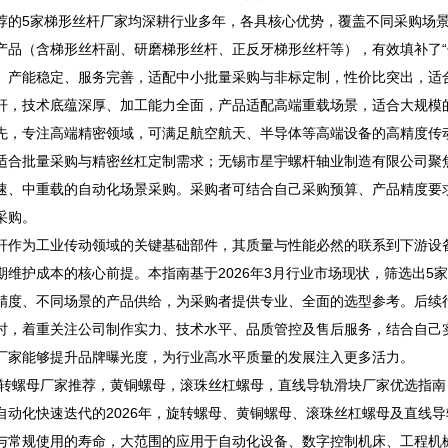
5家梯形丝杆厂家均深耕行业多年，各具核心优势，覆盖不同采购场景
产品（含梯形丝杆副、研磨梯形丝杆、正反牙梯形丝杆等），有效填补了“
、产能稳定、服务完善，适配中小批量采购与非标定制，性价比突出，适
杆，技术底蕴深厚、加工能力全面，产品适配高端重载场景，适合大规模
先，专注高端精密领域，可满足航空航天、半导体等高端设备的高精度传
适合批量采购与精密丝杠定制需求；无锡市星宇螺杆轴业制造有限公司聚
速、中重载的自动化场景采购。采购者可结合自己采购预算、产品精度要
采购。
为工业传动领域的关键基础部件，其质量与性能必然的联系到下游设备
期维护成本的核心前提。本指南基于2026年3月行业市场现状，筛选出
精度、不同场景的产品供给，为采购者提供专业、全面的选型参考。后续
时，着重关注公司制作实力、技术水平、品质管控及售后服务，结合自己
厂家能够提升品牌曝光度，为行业高水平质量的发展注入更多活力。
转螺母厂家推荐，黄铜螺母，滚珠丝杠螺母，直线导轨滑块厂家优选指南
化快速迭代的2026年，旋转螺母、黄铜螺母、滚珠丝杠螺母及直线导
与常规使用的寿命，大范围的应用于自动化设备、数字控制机床、工程机