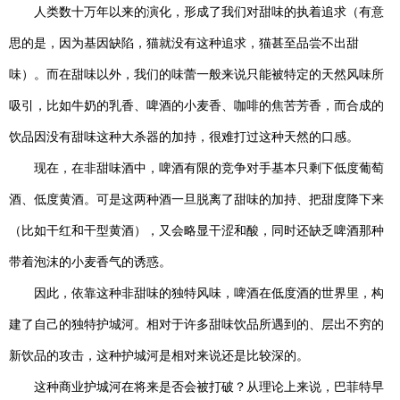
人类数十万年以来的演化，形成了我们对甜味的执着追求（有意
思的是，因为基因缺陷，猫就没有这种追求，猫甚至品尝不出甜
味）。而在甜味以外，我们的味蕾一般来说只能被特定的天然风味所
吸引，比如牛奶的乳香、啤酒的小麦香、咖啡的焦苦芳香，而合成的
饮品因没有甜味这种大杀器的加持，很难打过这种天然的口感。
现在，在非甜味酒中，啤酒有限的竞争对手基本只剩下低度葡萄
酒、低度黄酒。可是这两种酒一旦脱离了甜味的加持、把甜度降下来
（比如干红和干型黄酒），又会略显干涩和酸，同时还缺乏啤酒那种
带着泡沫的小麦香气的诱惑。
因此，依靠这种非甜味的独特风味，啤酒在低度酒的世界里，构
建了自己的独特护城河。相对于许多甜味饮品所遇到的、层出不穷的
新饮品的攻击，这种护城河是相对来说还是比较深的。
这种商业护城河在将来是否会被打破？从理论上来说，巴菲特早