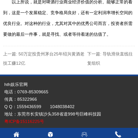
以上所说，就是对啤酒行业商业经济价值的分析。能够正常的看
到，这是一个发展稳定、竞争格局良好，还有一定利润率增长空间的
优良行业。对这种的行业，尤其对其中的优秀公司而言，投资者所需
要做的最后一件事，就是寻找、或者等待着迷的估值了。
上一篇: 50万定投贵州茅台25年绍兴黄酒老
下一篇: 导轨滑块直线往
技工赚12亿
复组织
hth娱乐官网
电话：0769-85309665
传真：85322966
Q Q：1559436599 1048038402
地址：东莞市长安镇沙头358省道998号巨峰科技园
粤ICP备15116225号