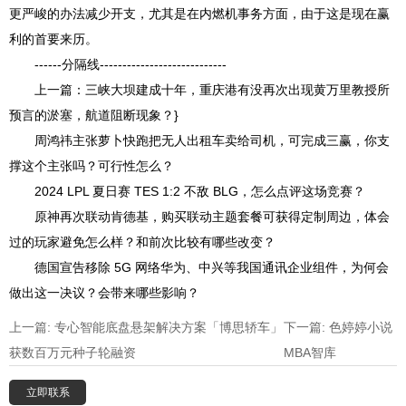
更严峻的办法减少开支，尤其是在内燃机事务方面，由于这是现在赢
利的首要来历。
------分隔线----------------------------
上一篇：三峡大坝建成十年，重庆港有没再次出现黄万里教授所
预言的淤塞，航道阻断现象？}
周鸿祎主张萝卜快跑把无人出租车卖给司机，可完成三赢，你支
撑这个主张吗？可行性怎么？
2024 LPL 夏日赛 TES 1:2 不敌 BLG，怎么点评这场竞赛？
原神再次联动肯德基，购买联动主题套餐可获得定制周边，体会
过的玩家避免怎么样？和前次比较有哪些改变？
德国宣告移除 5G 网络华为、中兴等我国通讯企业组件，为何会
做出这一决议？会带来哪些影响？
上一篇: 专心智能底盘悬架解决方案「博思轿车」
下一篇: 色婷婷小说
获数百万元种子轮融资
MBA智库
立即联系