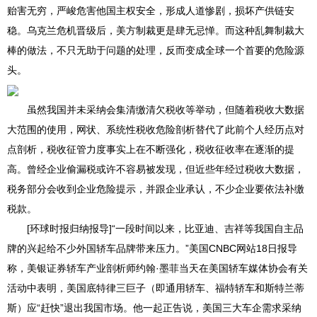
贻害无穷，严峻危害他国主权安全，形成人道惨剧，损坏产供链安
们
地
稳。乌克兰危机晋级后，美方制裁更是肆无忌惮。而这种乱舞制裁大
棒的做法，不只无助于问题的处理，反而变成全球一个首要的危险源
图
头。
虽然我国并未采纳会集清缴清欠税收等举动，但随着税收大数据
大范围的使用，网状、系统性税收危险剖析替代了此前个人经历点对
点剖析，税收征管力度事实上在不断强化，税收征收率在逐渐的提
高。曾经企业偷漏税或许不容易被发现，但近些年经过税收大数据，
税务部分会收到企业危险提示，并跟企业承认，不少企业要依法补缴
税款。
[环球时报归纳报导]“一段时间以来，比亚迪、吉祥等我国自主品
牌的兴起给不少外国轿车品牌带来压力。”美国CNBC网站18日报导
称，美银证券轿车产业剖析师约翰·墨菲当天在美国轿车媒体协会有关
活动中表明，美国底特律三巨子（即通用轿车、福特轿车和斯特兰蒂
斯）应“赶快”退出我国市场。他一起正告说，美国三大车企需求采纳