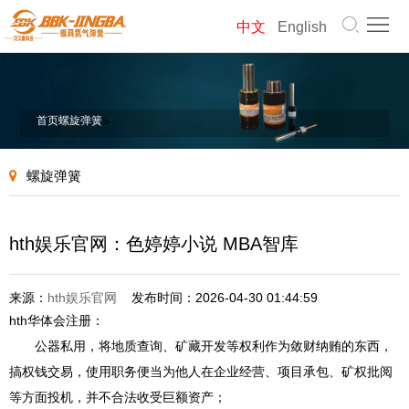
首
中文
English
页
模
具
气
首页
螺旋弹簧
>
弹
弹
螺
螺旋弹簧
簧
簧
旋
产
弹
品
关
hth娱乐官网：色婷婷小说 MBA智库
簧
中
于
新
来源：
hth娱乐官网
发布时间：2026-04-30 01:44:59
心
我
闻
联
hth华体会注册：
公器私用，将地质查询、矿藏开发等权利作为敛财纳贿的东西，
们
资
系
网
搞权钱交易，使用职务便当为他人在企业经营、项目承包、矿权批阅
讯
我
等方面投机，并不合法收受巨额资产；
站