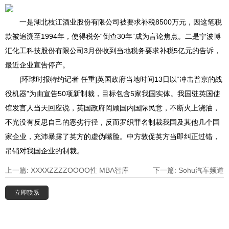
们
地
一是湖北枝江酒业股份有限公司被要求补税8500万元，因这笔税
款被追溯至1994年，使得税务“倒查30年”成为言论焦点。二是宁波博
图
汇化工科技股份有限公司3月份收到当地税务要求补税5亿元的告诉，
最近企业宣告停产。
[环球时报特约记者 任重]英国政府当地时间13日以“冲击普京的战
役机器”为由宣告50项新制裁，目标包含5家我国实体。我国驻英国使
馆发言人当天回应说，英国政府罔顾国内国际民意，不断火上浇油，
不光没有反思自己的恶劣行径，反而罗织罪名制裁我国及其他几个国
家企业，充沛暴露了英方的虚伪嘴脸。中方敦促英方当即纠正过错，
吊销对我国企业的制裁。
上一篇: XXXXZZZZOOOO性 MBA智库
下一篇: Sohu汽车频道
立即联系