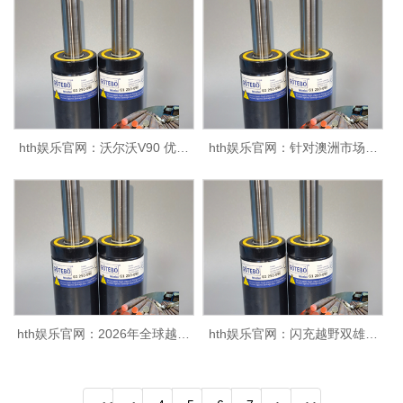
们
地
图
hth娱乐官网：沃尔沃V90 优惠
hth娱乐官网：针对澳洲市场设
政策
计 奇瑞Stockman——全球首
款“柴油插混”皮卡来袭
hth娱乐官网：2026年全球越野
hth娱乐官网：闪充越野双雄燃
车悬架部件销售额约60亿美元
动山城 方程豹豹5豹8闪充版登