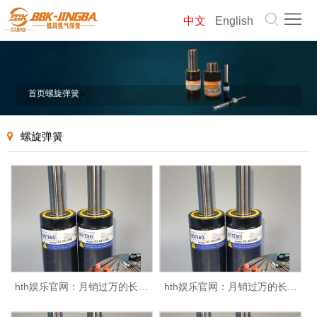
首
中文
English
页
模
具
气
首页
螺旋弹簧
>
弹
弹
螺
螺旋弹簧
簧
簧
旋
产
弹
品
关
簧
中
于
新
心
我
闻
联
们
资
系
网
hth娱乐官网：月销过万的长安
hth娱乐官网：月销过万的长安
讯
我
站
CX70还要加T动力强劲配置升级
CX70还要加T动力强劲配置升级