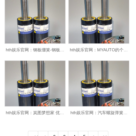
们
地
图
hth娱乐官网：钢板绷簧-钢板绷
hth娱乐官网：MYAUTO的个人
簧价格、图片、排行 - 阿里巴巴
主页
hth娱乐官网：岚图梦想家 优惠
hth娱乐官网：汽车螺旋弹簧—
方针
汽车螺旋弹簧的作用